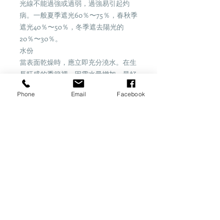
光線不能過強或過弱，過強易引起灼
病。一般夏季遮光60％〜75％，春秋季
遮光40％〜50％，冬季遮去陽光的
20％〜30％。
水份
當表面乾燥時，應立即充分澆水。在生
長旺盛的季節裡，因需水量增加，最好
每天淋水1次，冬季減少水分，有利於
Phone
Email
Facebook
開花，氣溫在10℃下時要停止淋水。
Share
​桂怡園藝
一站式園藝資訊平台
地址：香港新界粉嶺坪輋李屋新村25B7地下
註
：花園暫時未可作開放參觀，不便之處敬請諒。
電話：2674 3922