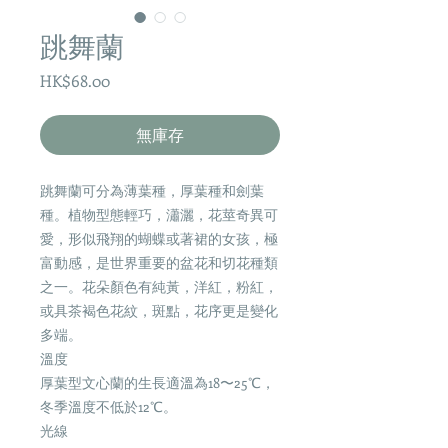
跳舞蘭
價
HK$68.00
格
無庫存
跳舞蘭可分為薄葉種，厚葉種和劍葉
種。植物型態輕巧，瀟灑，花莖奇異可
愛，形似飛翔的蝴蝶或著裙的女孩，極
富動感，是世界重要的盆花和切花種類
之一。花朵顏色有純黃，洋紅，粉紅，
或具茶褐色花紋，斑點，花序更是變化
多端。
溫度
厚葉型文心蘭的生長適溫為18〜25℃，
冬季溫度不低於12℃。
光線