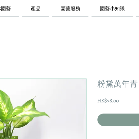
本園藝
產品
園藝服務
園藝小知識
粉黛萬年青
價
HK$78.00
格