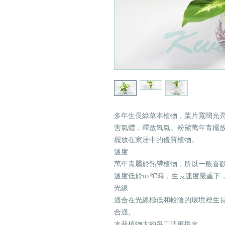
多年生長綠草本植物，葉片寬闊光
害氣體，釋放氧氣。粉黛萬年青擺
擺放在家居中的優質植物。
溫度
萬年青屬於熱帶植物，所以一般喜歡濕
溫度低於10 ºC時，生長速度嚴重
光線
適合在光線極低和較陰的環境裡生
合適。
水栽植物大約每二週更換水。