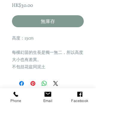
價
HK$30.00
格
無庫存
高度：13cm
每棵幻苗的生長是獨一無二，所以高度
大小也有差異。
不包括花盆同泥土
Share
Phone
Email
Facebook
​桂怡園藝
一站式園藝資訊平台
地址：香港新界粉嶺坪輋李屋新村25B7地下
註
：花園暫時未可作開放參觀，不便之處敬請諒。