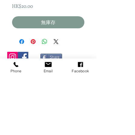
價
HK$20.00
格
無庫存
Share
​桂怡園藝
Phone
Email
Facebook
一站式園藝資訊平台
地址：香港新界粉嶺坪輋李屋新村25B7地下
註
：花園暫時未可作開放參觀，不便之處敬請諒。
電話：2674 3922
​WhatApps：9459 9499
WhatApps 連結：
https://wa.me/85294599499
Signal :
9459 9499
Email:
hkkygarden@hotmail.com
關於桂怡園藝
使用條款