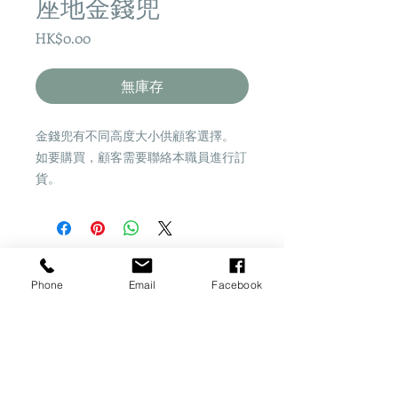
座地金錢兜
價
HK$0.00
格
無庫存
金錢兜有不同高度大小供顧客選擇。
如要購買，顧客需要聯絡本職員進行訂
貨。
Share
Phone
Email
Facebook
​桂怡園藝
一站式園藝資訊平台
地址：香港新界粉嶺坪輋李屋新村25B7地下
註
：花園暫時未可作開放參觀，不便之處敬請諒。
電話：2674 3922