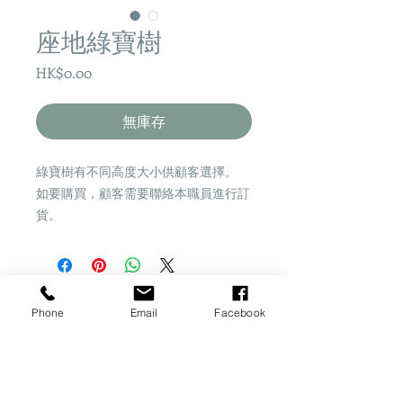
座地綠寶樹
價
HK$0.00
格
無庫存
綠寶樹有不同高度大小供顧客選擇。
如要購買，顧客需要聯絡本職員進行訂
貨。
Phone
Email
Facebook
Share
​桂怡園藝
一站式園藝資訊平台
地址：香港新界粉嶺坪輋李屋新村25B7地下