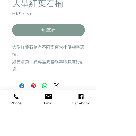
大型紅葉石楠
價
HK$0.00
格
無庫存
大型紅葉石楠有不同高度大小供顧客選
擇。
如要購買，顧客需要聯絡本職員進行訂
貨。
Share
Phone
Email
Facebook
​桂怡園藝
一站式園藝資訊平台
地址：香港新界粉嶺坪輋李屋新村25B7地下
註
：花園暫時未可作開放參觀，不便之處敬請諒。