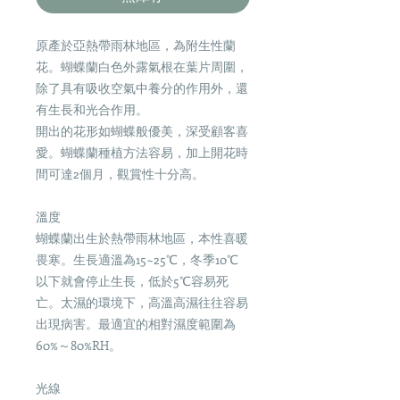
原產於亞熱帶雨林地區，為附生性蘭
花。蝴蝶蘭白色外露氣根在葉片周圍，
除了具有吸收空氣中養分的作用外，還
有生長和光合作用。
開出的花形如蝴蝶般優美，深受顧客喜
愛。蝴蝶蘭種植方法容易，加上開花時
間可達2個月，觀賞性十分高。
溫度
蝴蝶蘭出生於熱帶雨林地區，本性喜暖
畏寒。生長適溫為15~25℃，冬季10℃
以下就會停止生長，低於5℃容易死
亡。太濕的環境下，高溫高濕往往容易
出現病害。最適宜的相對濕度範圍為
60%～80%RH。
光線