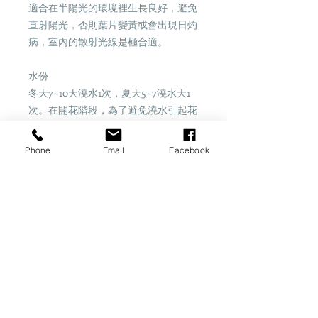
適合在半陽光的環境裡生長良好，避免
直射陽光，否則葉片變黃或會出現日灼
病，室內的散射光線是極合適。
水份
冬天7~10天澆水1次，夏天5~7澆水天1
次。在開花階段，為了避免澆水引起花
瓣上的灰霉病。
Phone
Email
Facebook
高度約：30cm
Share
​桂怡園藝
一站式園藝資訊平台
地址：香港新界粉嶺坪輋李屋新村25B7地下
註
：花園暫時未可作開放參觀，不便之處敬請諒。