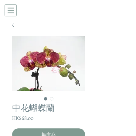
中花蝴蝶蘭
價
HK$68.00
格
無庫存